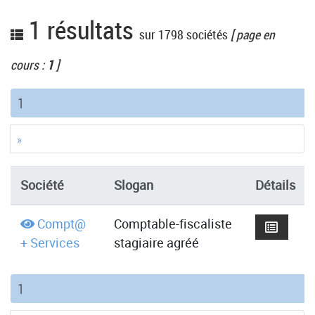
1 résultats
sur 1798 sociétés
[ page en
cours :
1
]
(current)
1
»
Société
Slogan
Détails
Compt@
Comptable-fiscaliste
+ Services
stagiaire agréé
(current)
1