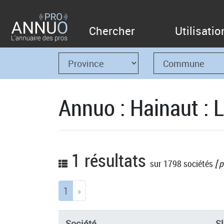
Chercher
Utilisatio
Annuo : Hainaut : 
1 résultats
sur 1798 sociétés
[ p
(current)
1
»
Société
S