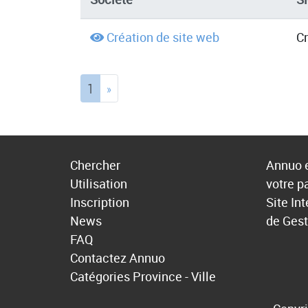
Création de site web
Cr
(current)
1
»
Chercher
Annuo e
Utilisation
votre p
Inscription
Site In
News
de Gest
FAQ
Contactez Annuo
Catégories
Province - Ville