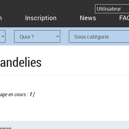
n
Inscription
News
FA
Landelies
age en cours :
1
]
logan