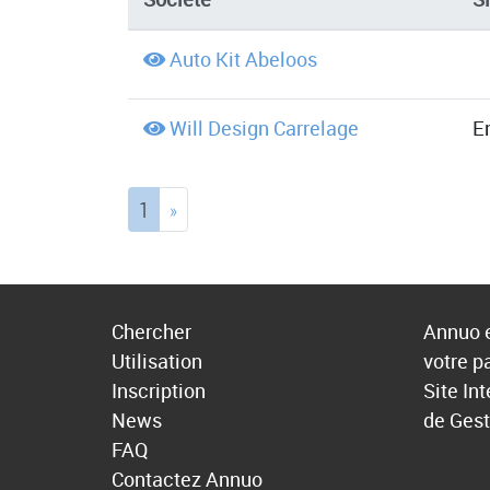
Auto Kit Abeloos
Will Design Carrelage
En
(current)
1
»
Chercher
Annuo e
Utilisation
votre p
Inscription
Site In
News
de Gest
FAQ
Contactez Annuo