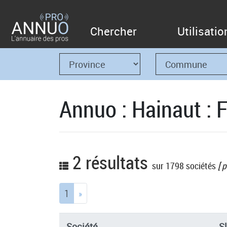
Chercher
Utilisatio
Annuo : Hainaut : 
2 résultats
sur 1798 sociétés
[ p
(current)
1
»
Société
S