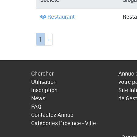
Restaurant
Resta
(current)
1
»
Chercher
Annuo e
Utilisation
votre p
Inscription
Site In
News
de Gest
FAQ
Contactez Annuo
Catégories
Province - Ville