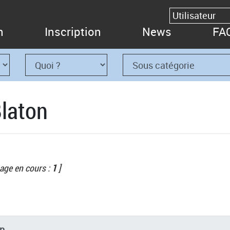
n
Inscription
News
FA
Blaton
age en cours :
1
]
n