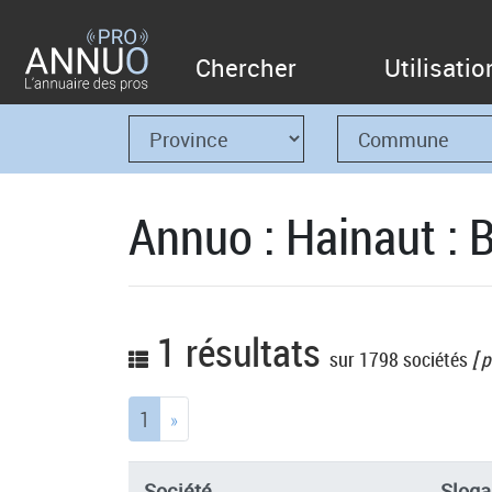
Chercher
Utilisatio
Annuo : Hainaut : 
1 résultats
sur 1798 sociétés
[ p
(current)
1
»
Société
Sloga