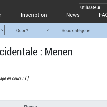
n
Inscription
News
FA
cidentale : Menen
age en cours :
1
]
Slogan