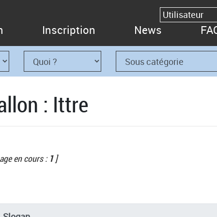
n
Inscription
News
FA
lon : Ittre
age en cours :
1
]
Slogan