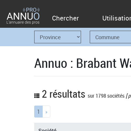
Chercher
Utilisatio
Annuo : Brabant Wal
2 résultats
sur 1798 sociétés
[ p
(current)
1
»
Société