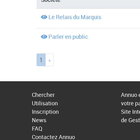
Le Relais du Marquis
Parler en public
(current)
1
»
Chercher
Annuo e
Utilisation
votre p
Inscription
Site In
News
de Gest
FAQ
Contactez Annuo