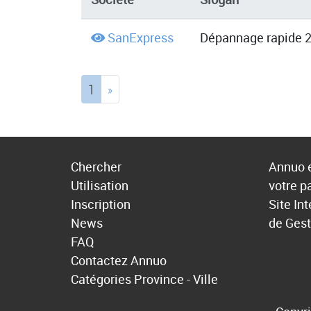
SanExpress
Dépannage rapide 24
(current)
1
»
Chercher
Annuo e
Utilisation
votre p
Inscription
Site In
News
de Gest
FAQ
Contactez Annuo
Catégories
Province - Ville