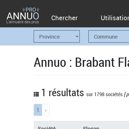
Chercher
Utilisatio
Annuo : Brabant Fl
1 résultats
sur 1798 sociétés
[ p
(current)
1
»
Société
Slogan