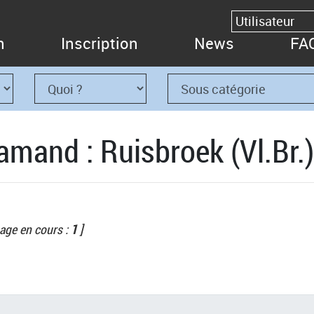
n
Inscription
News
FA
amand : Ruisbroek (Vl.Br.)
age en cours :
1
]