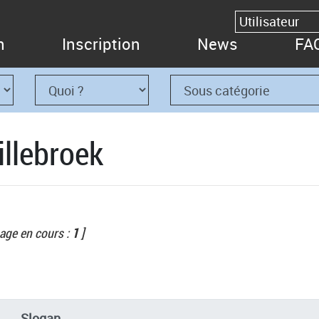
n
Inscription
News
FA
illebroek
age en cours :
1
]
Slogan