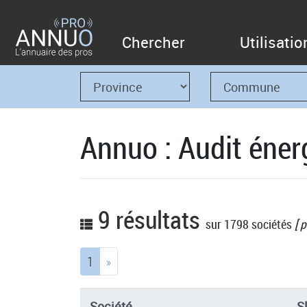
Chercher
Utilisatio
Annuo : Audit éner
9 résultats
sur 1798 sociétés
[ p
(current)
1
»
Société
S