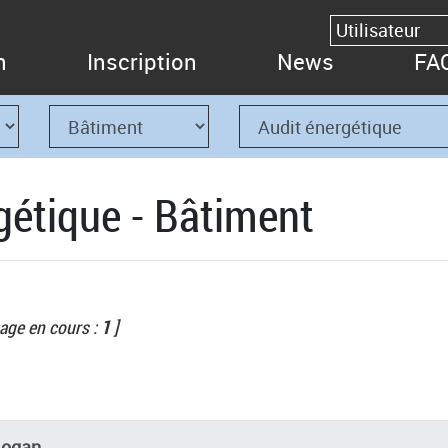
n
Inscription
News
FA
gétique - Bâtiment
age en cours :
1
]
logan