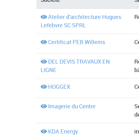
Atelier d'architecture Hugues
R
Lefebvre SC SPRL
Certificat PEB Willems
C
DEL DEVIS TRAVAUX EN
R
LIGNE
b
HOGGEX
C
Imagerie du Centre
S
d
KDA Energy
i