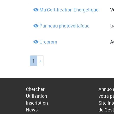
Ma Certification Energetique
Vo
Panneau photovoltaîque
t
Ureprom
A
(current)
1
»
Chercher
Annuo e
Utilisation
votre p
Inscription
Site In
News
de Gest