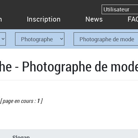
n
Inscription
News
FA
he - Photographe de mod
[ page en cours :
1
]
Slogan