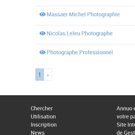
Massaer Michel Photographie
Nicolas Leleu Photographe
Photographe Professionnel
(current)
1
»
Chercher
Annuo e
Utilisation
votre p
Inscription
Site In
News
de Gest