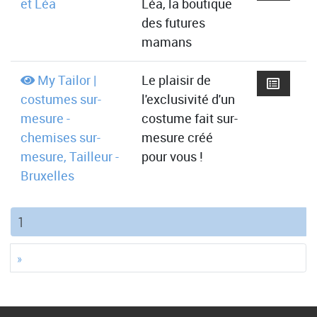
et Léa
Léa, la boutique
des futures
mamans
My Tailor |
Le plaisir de
costumes sur-
l'exclusivité d'un
mesure -
costume fait sur-
chemises sur-
mesure créé
mesure, Tailleur -
pour vous !
Bruxelles
(current)
1
»