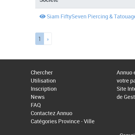
Siam FiftySeven Piercing & Tatouag
(current)
1
»
Chercher
Annuo e
Utilisation
votre p
Inscription
Site In
News
de Gest
FAQ
Contactez Annuo
Catégories
Province - Ville