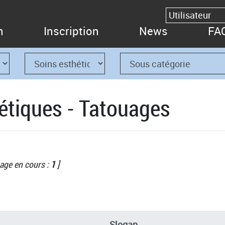
n
Inscription
News
FA
étiques - Tatouages
age en cours :
1
]
Slogan