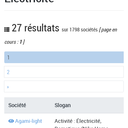
27 résultats
sur 1798 sociétés
[ page en
cours :
1
]
(current)
1
2
»
Société
Slogan
D
Agami-light
Activité : Électricité,