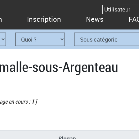
n
Inscription
News
FA
rmalle-sous-Argenteau
age en cours :
1
]
Slogan