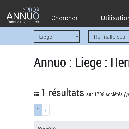
Chercher
Utilisatio
Annuo : Liege : He
1 résultats
sur 1798 sociétés
[ p
(current)
1
»
Société